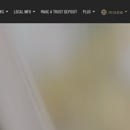
ERS
LOCAL INFO
MAKE A TRUST DEPOSIT
PLUS
FR-CA-$CAD
...
...
...
...