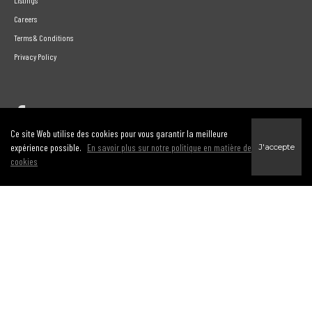
Careers
Terms & Conditions
Privacy Policy
Link to Century 21 Leading's Twitter page
link to Century 21 Leading's facebook page
Ce site Web utilise des cookies pour vous garantir la meilleure
expérience possible.
En savoir plus sur notre politique en matière de
J'accepte
cookies