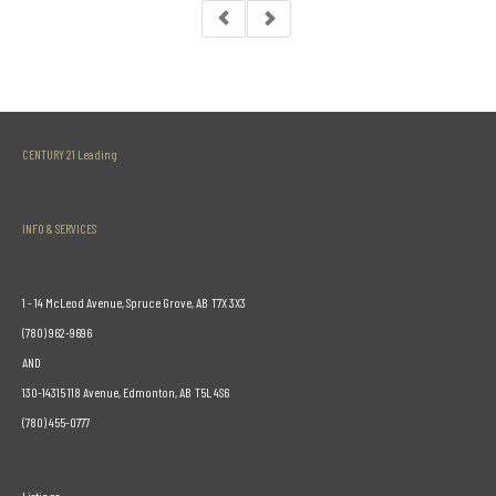
CENTURY 21 Leading
INFO & SERVICES
1 - 14 McLeod Avenue, Spruce Grove, AB T7X 3X3
(780) 962-9696
AND
130-14315 118 Avenue, Edmonton, AB T5L 4S6
(780) 455-0777
Listings