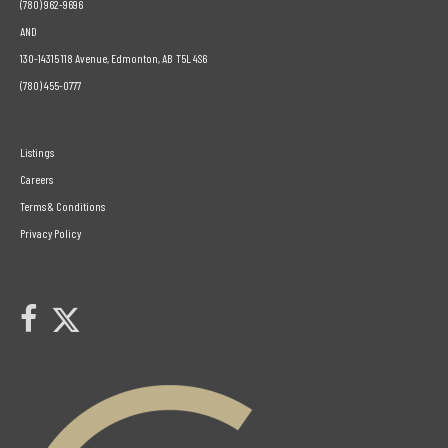
(780) 962-9696
AND
130-14315 118 Avenue, Edmonton, AB T5L 4S6
(780) 455-0777
Listings
Careers
Terms & Conditions
Privacy Policy
Link to Century 21 Leading's Twitter page
link to Century 21 Leading's facebook page