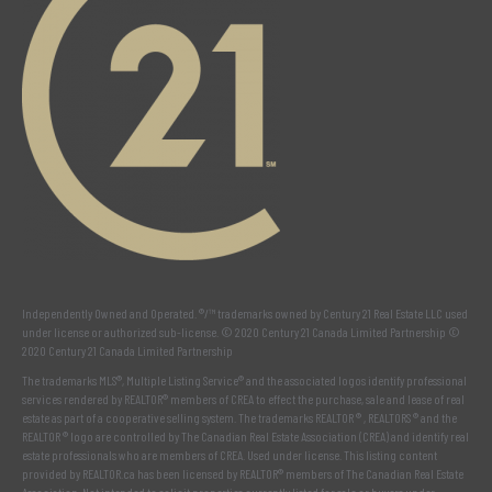
Independently Owned and Operated. ®/™ trademarks owned by Century 21 Real Estate LLC used
under license or authorized sub-license. © 2020 Century 21 Canada Limited Partnership ©
2020 Century 21 Canada Limited Partnership
The trademarks MLS®, Multiple Listing Service® and the associated logos identify professional
services rendered by REALTOR® members of
CREA
to effect the purchase, sale and lease of real
estate as part of a cooperative selling system. The trademarks REALTOR ® , REALTORS ® and the
REALTOR ® logo are controlled by
The Canadian Real Estate Association (CREA)
and identify real
estate professionals who are members of
CREA
. Used under license. This listing content
provided by
REALTOR.ca
has been licensed by REALTOR® members of
The Canadian Real Estate