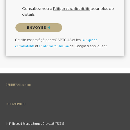
Consultez notre
Politique de confidentialité
pour plus de
détails.
Veuillez confirmer que vous n'êtes pas un robot.
ENVOYER
Politique de
Ce site est protégé par reCAPTCHA et les
confidentialité
Conditions d'utilisation
et
de Google s’appliquent.
CENTURY 21 Leading
INFO & SERVICES
1 - 14 McLeod Avenue, Spruce Grove, AB T7X 3X3